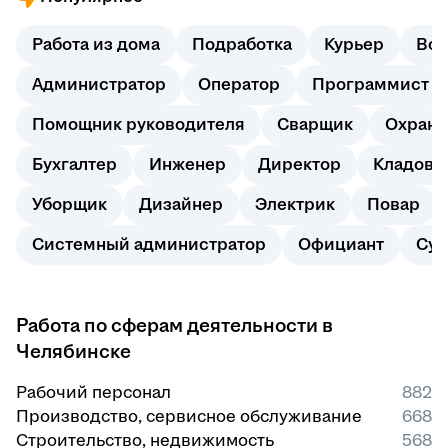
Работа из дома
Подработка
Курьер
Вод
Администратор
Оператор
Программист
Помощник руководителя
Сварщик
Охранн
Бухгалтер
Инженер
Директор
Кладовщ
Уборщик
Дизайнер
Электрик
Повар
Системный администратор
Официант
Суп
Работа по сферам деятельности в
Челябинске
Рабочий персонал
882
Производство, сервисное обслуживание
668
Строительство, недвижимость
568