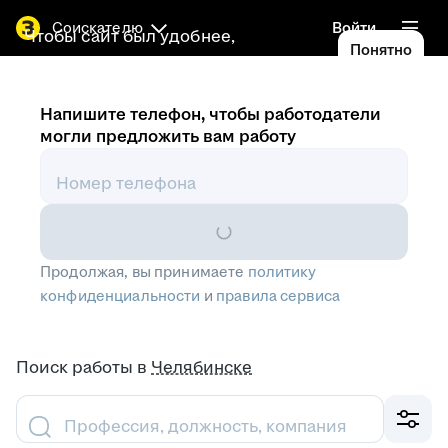
Соискателю
Войти
Чтобы сайт был удобнее,
Понятно
используем
cookies
Напишите телефон, чтобы работодатели
могли предложить вам работу
Номер телефона
Продолжая, вы принимаете
политику
конфиденциальности
и
правила сервиса
Поиск работы
в
Челябинске
Профессия, должность, компания