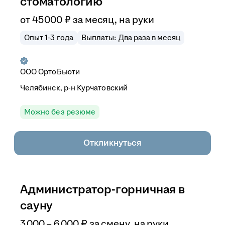
стоматологию
от
45 000
₽
за месяц,
на руки
Опыт 1-3 года
Выплаты: Два раза в месяц
ООО
ОртоБьюти
Челябинск, р-н Курчатовский
Можно без резюме
Откликнуться
Администратор-горничная в
сауну
3 000
–
6 000
₽
за смену,
на руки