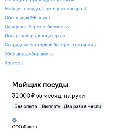
Мойщик посуды, Помощник повара
15
Обвальщик/Мясник
1
Официант, бармен, бариста
12
Повар, пекарь, кондитер
121
Сотрудник ресторана быстрого питания
3
Уборщица, уборщик
56
Хостес
1
Мойщик посуды
32 000
₽
за месяц,
на руки
Без опыта
Выплаты: Два раза в месяц
ООО
Факел