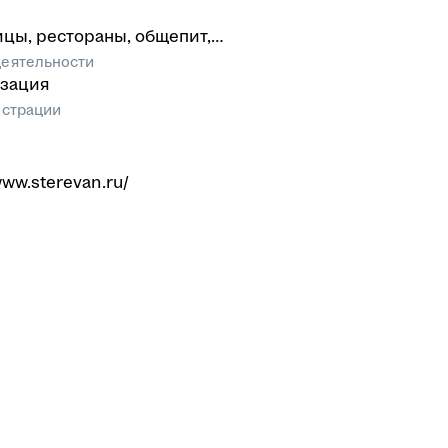
ицы, рестораны, общепит,
инг
еятельности
зация
истрации
www.sterevan.ru/