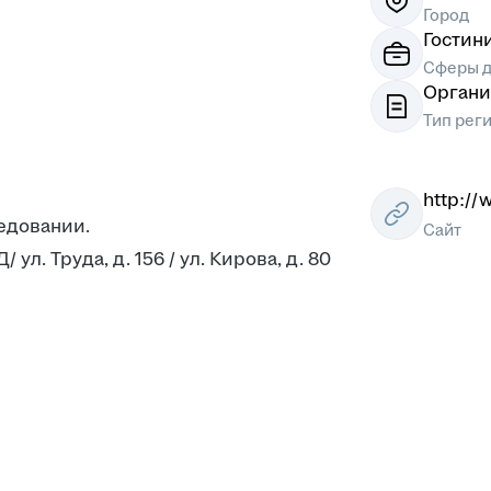
Город
Гостин
кейтер
Сферы д
Органи
Тип рег
http://
едовании.
Сайт
ул. Труда, д. 156 / ул. Кирова, д. 80